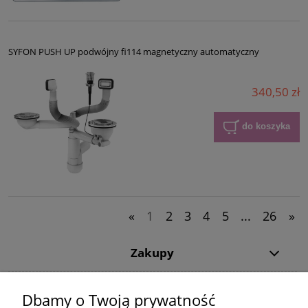
SYFON PUSH UP podwójny fi114 magnetyczny automatyczny
340,50 zł
do koszyka
«
1
2
3
4
5
...
26
»
Zakupy
Pomoc
Dbamy o Twoją prywatność