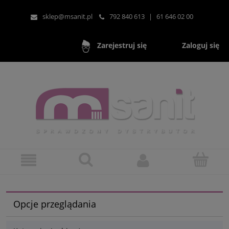
sklep@msanit.pl
792 840 613
|
61 646 02 00
Zaloguj się
Zarejestruj się
Opcje przeglądania