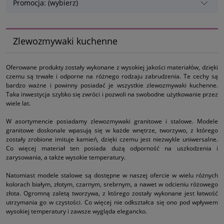
Promocja: (wybierz)
Zlewozmywaki kuchenne
Oferowane produkty zostały wykonane z wysokiej jakości materiałów, dzięki
czemu są trwałe i odporne na różnego rodzaju zabrudzenia. Te cechy są
bardzo ważne i powinny posiadać je wszystkie zlewozmywaki kuchenne.
Taka inwestycja szybko się zwróci i pozwoli na swobodne użytkowanie przez
wiele lat.
W asortymencie posiadamy zlewozmywaki granitowe i stalowe. Modele
granitowe doskonale wpasują się w każde wnętrze, tworzywo, z którego
zostały zrobione imituje kamień, dzięki czemu jest niezwykle uniwersalne.
Co więcej materiał ten posiada dużą odporność na uszkodzenia i
zarysowania, a także wysokie temperatury.
Natomiast modele stalowe są dostępne w naszej ofercie w wielu różnych
kolorach białym, złotym, czarnym, srebrnym, a nawet w odcieniu różowego
złota. Ogromną zaletą tworzywa, z którego zostały wykonane jest łatwość
utrzymania go w czystości. Co więcej nie odkształca się ono pod wpływem
wysokiej temperatury i zawsze wygląda elegancko.