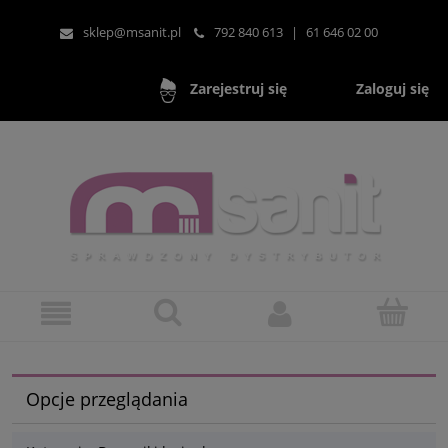
sklep@msanit.pl
792 840 613
|
61 646 02 00
Zaloguj się
Zarejestruj się
Opcje przeglądania