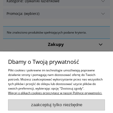
Kategorie: Dywaniki łazienkowe
Promocja: (wybierz)
Nie znaleziono produktów spełniających podane kryteria.
Zakupy
Pomoc
Dbamy o Twoją prywatność
Moje konto
Pliki cookies i pokrewne im technologie umożliwiają poprawne
działanie strony i pomagają nam dostosować ofertę do Twoich
potrzeb. Możesz zaakceptować wykorzystanie przez nas wszystkich
Informacje
tych plików i przejść do sklepu lub dostosować użycie plików do
swoich preferencji, wybierając opcję "Dostosuj zgody".
Więcej o plikach cookies przeczytasz w naszej Polityce prywatności.
zaakceptuj tylko niezbędne