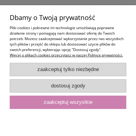
Pomoc
Dbamy o Twoją prywatność
Moje konto
Pliki cookies i pokrewne im technologie umożliwiają poprawne
działanie strony i pomagają nam dostosować ofertę do Twoich
potrzeb. Możesz zaakceptować wykorzystanie przez nas wszystkich
Informacje
tych plików i przejść do sklepu lub dostosować użycie plików do
swoich preferencji, wybierając opcję "Dostosuj zgody".
Więcej o plikach cookies przeczytasz w naszej Polityce prywatności.
zaakceptuj tylko niezbędne
dostosuj zgody
zaakceptuj wszystkie
pokaż pełną wersję strony
Sklep internetowy Shoper.pl