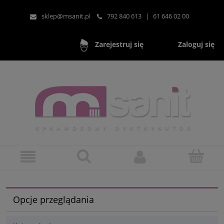
sklep@msanit.pl
792 840 613
|
61 646 02 00
Zaloguj się
Zarejestruj się
Opcje przeglądania