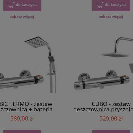
do koszyka
do koszyka
zobacz więcej
zobacz więcej
BIC TERMO - zestaw
CUBO - zestaw
zczownica + bateria
deszczownica pryszni
statyczna prysznicowa
bateria termostaty
589,00 zł
529,00 zł
chrom
chrom