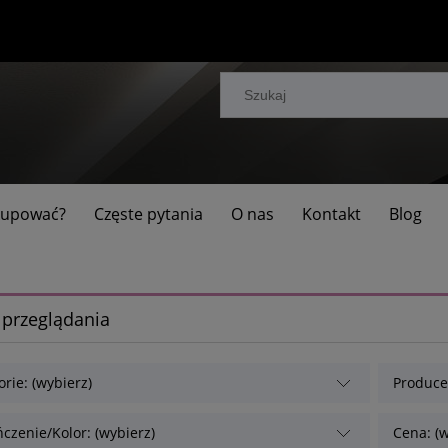
 kupować?
Częste pytania
O nas
Kontakt
Blog
 przeglądania
rie: (wybierz)
Producen
czenie/Kolor: (wybierz)
Cena: (w