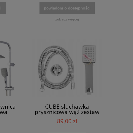
i
powiadom o dostępności
zobacz więcej
ownica
CUBE słuchawka
owa
prysznicowa wąż zestaw
m
prysznicowy chrom
89,00 zł