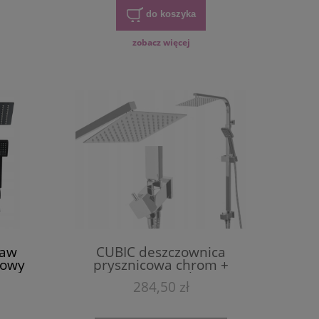
do koszyka
zobacz więcej
taw
CUBIC deszczownica
kowy
prysznicowa chrom +
ca
zestaw natryskowy
284,50 zł