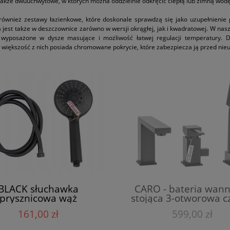
także dwuuchwytowe, w których można oddzielnie odkręcić ciepłą lub zimną wodę
ównież zestawy łazienkowe, które doskonale sprawdzą się jako uzupełnienie 
jest także w deszczownice zarówno w wersji okrągłej, jak i kwadratowej. W na
wyposażone w dysze masujące i możliwość łatwej regulacji temperatury. D
 większość z nich posiada chromowane pokrycie, które zabezpiecza ją przed ni
BLACK słuchawka
CARO - bateria wan
prysznicowa wąż
stojąca 3-otworowa c
rysznicowy czarny
161,00 zł
599,00 zł