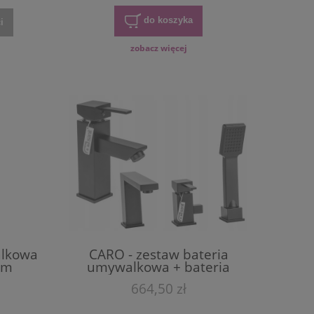
do koszyka
i
zobacz więcej
alkowa
CARO - zestaw bateria
om
umywalkowa + bateria
wannowa czarna
664,50 zł