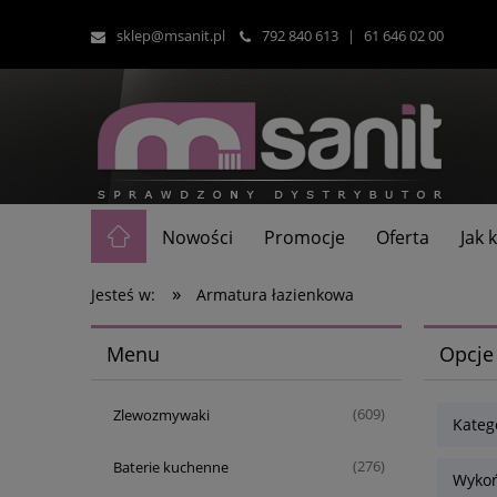
sklep@msanit.pl
792 840 613
|
61 646 02 00
Nowości
Promocje
Oferta
Jak
»
Jesteś w:
Armatura łazienkowa
Menu
Opcje
Zlewozmywaki
(609)
Katego
Baterie kuchenne
(276)
Wykoń