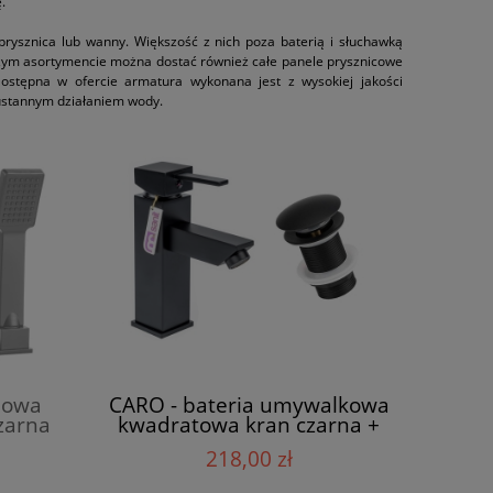
.
prysznica lub wanny. Większość z nich poza baterią i słuchawką
szym asortymencie można dostać również całe panele prysznicowe
ostępna w ofercie armatura wykonana jest z wysokiej jakości
eustannym działaniem wody.
nowa
CARO - bateria umywalkowa
zarna
kwadratowa kran czarna +
klik klak
218,00 zł