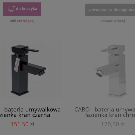
do koszyka
powiadom o dostępnośc
zobacz więcej
zobacz więcej
ia łazienka umywalkowa
czarna chrom
189,50 zł
do koszyka
- bateria umywalkowa
CARO - bateria umyw
zienka kran czarna
łazienka kran chr
151,50 zł
170,50 zł