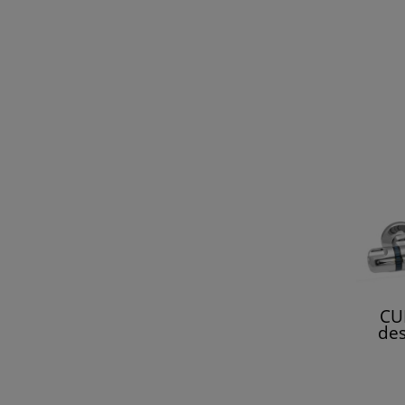
CU
des
termo