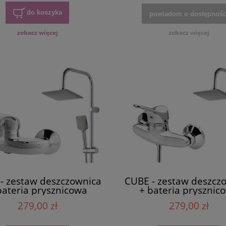
do koszyka
powiadom o dostępnośc
zobacz więcej
zobacz więcej
- zestaw deszczownica
CUBE - zestaw deszcz
bateria prysznicowa
+ bateria prysznic
chrom
natryskowa chro
279,00 zł
279,00 zł