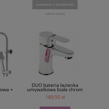
powiadom o dostępności
zobacz więcej
DUO bateria łazienka
cowa +
umywalkowa biała chrom
czna
189,50 zł