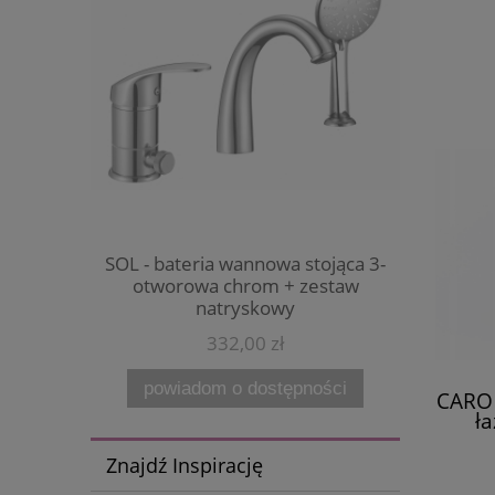
SOL - bateria wannowa stojąca 3-
DUO bater
otworowa chrom + zestaw
natryskowy
332,00 zł
powiadom o dostępności
CARO 
ła
Znajdź Inspirację