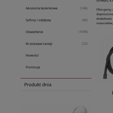
uchwytu, a 
Akcesoria łazienkowe
(146)
Oferujemy r
doposażona 
dodatkowo 
Syfony i odpływy
(90)
materiałów,
Oświetlenie
(1058)
W zestawie taniej!
(22)
Nowości
Promocje
Produkt dnia
p