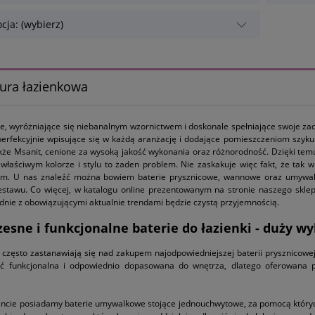
cja: (wybierz)
ura łazienkowa
e, wyróżniające się niebanalnym wzornictwem i doskonale spełniające swoje zada
erfekcyjnie wpisujące się w każdą aranżację i dodające pomieszczeniom szyk
akże Msanit, cenione za wysoką jakość wykonania oraz różnorodność. Dzięki te
właściwym kolorze i stylu to żaden problem. Nie zaskakuje więc fakt, że tak
ym. U nas znaleźć można bowiem baterie prysznicowe, wannowe oraz umywalk
stawu. Co więcej, w katalogu online prezentowanym na stronie naszego sklep
odnie z obowiązującymi aktualnie trendami będzie czystą przyjemnością.
sne i funkcjonalne baterie do łazienki - duży wy
i często zastanawiają się nad zakupem najodpowiedniejszej baterii prysznicow
ć funkcjonalna i odpowiednio dopasowana do wnętrza, dlatego oferowana p
ncie posiadamy baterie umywalkowe stojące jednouchwytowe, za pomocą któr