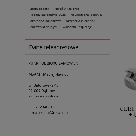
Złote dodatki
Miedź w łazience
Trendy łazienkowe 2025
Nowoczesna łazienka
akcesoria łazienkowe
akcesoria kuchenne
dozowniki do płynu
wiosenne inspiracje
Dane teleadresowe
PUNKT ODBIORU ZAMÓWIEŃ
MSANIT Maciej Nawrot
ul. Batorowska 48
62-069 Dąbrowa
woj. wielkopolskie
tel.: 792840613
CUBE 
e-mail: sklep@msanit.pl
+ 