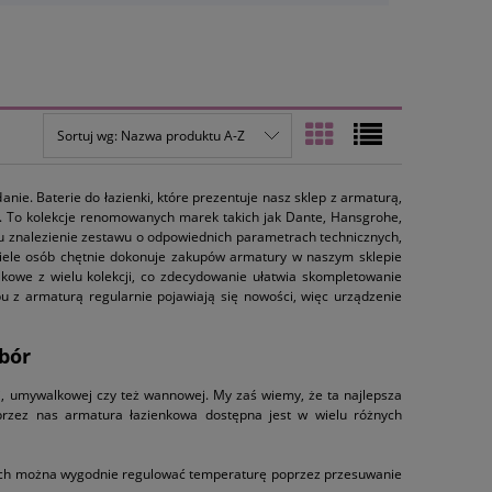
Sortuj wg:
Nazwa produktu A-Z
nie. Baterie do łazienki, które prezentuje nasz sklep z armaturą,
u. To kolekcje renomowanych marek takich jak Dante, Hansgrohe,
mu znalezienie zestawu o odpowiednich parametrach technicznych,
 wiele osób chętnie dokonuje zakupów armatury w naszym sklepie
owe z wielu kolekcji, co zdecydowanie ułatwia skompletowanie
u z armaturą regularnie pojawiają się nowości, więc urządzenie
bór
ej, umywalkowej czy też wannowej. My zaś wiemy, że ta najlepsza
rzez nas armatura łazienkowa dostępna jest w wielu różnych
ych można wygodnie regulować temperaturę poprzez przesuwanie