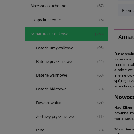
Akcesoria kuchenne
(67)
Promo
Okapy kuchenne
(6)
Armatura łazienkowa
(263)
Armat
Baterie umywalkowe
(95)
Funkcjonaln
to modele p
Baterie prysznicowe
(44)
Luccio, a t
a także we 
Baterie wannowe
internetow
(63)
spójnego ze
łazienki zg
Baterie bidetowe
(0)
Nowocze
Deszczownice
(53)
Nasi Klienc
powinna by
Zestawy prysznicowe
(11)
wariantach.
W asortyme
Inne
(8)