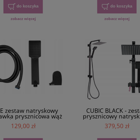
do koszyka
do koszyka
zobacz więcej
zobacz więcej
E zestaw natryskowy
CUBIC BLACK - zes
awka prysznicowa wąż
prysznicowy natrys
uchwyt czarny
czarny deszczowni
129,00 zł
379,50 zł