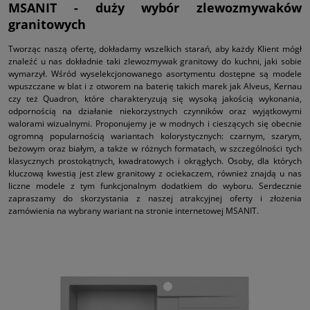
MSANIT - duży wybór zlewozmywaków
granitowych
Tworząc naszą ofertę, dokładamy wszelkich starań, aby każdy Klient mógł
znaleźć u nas dokładnie taki zlewozmywak granitowy do kuchni, jaki sobie
wymarzył. Wśród wyselekcjonowanego asortymentu dostępne są modele
wpuszczane w blat i z otworem na baterię takich marek jak Alveus, Kernau
czy też Quadron, które charakteryzują się wysoką jakością wykonania,
odpornością na działanie niekorzystnych czynników oraz wyjątkowymi
walorami wizualnymi. Proponujemy je w modnych i cieszących się obecnie
ogromną popularnością wariantach kolorystycznych: czarnym, szarym,
beżowym oraz białym, a także w różnych formatach, w szczególności tych
klasycznych prostokątnych, kwadratowych i okrągłych. Osoby, dla których
kluczową kwestią jest zlew granitowy z ociekaczem, również znajdą u nas
liczne modele z tym funkcjonalnym dodatkiem do wyboru. Serdecznie
zapraszamy do skorzystania z naszej atrakcyjnej oferty i złożenia
zamówienia na wybrany wariant na stronie internetowej MSANIT.