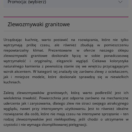
Promocja: (wybierz)
Zlewozmywaki granitowe
Urządzając kuchnię, warto postawić na rozwiązania, które nie tylko
wytrzymają próbę czasu, ale również zbudują w pomieszczeniu
niepowtarzalny klimat. Prezentowane w ofercie naszego sklepu
zlewozmywaki granitowe doskonale łączą w sobie ponadczasową
wytrzymałość i oryginalny, elegancki wygląd. Ciekawa kolorystyka
naturalnego kamienia z pewnością stanie się we wnętrzu przyciągającym
wzrok akcentem. W kategorii tej znalazły się zarówno zlewy z ociekaczem,
jak i mniejsze modele, które doskonale sprawdzą się w niewielkich
kuchniach.
Zaletą zlewozmywaków granitowych, którą warto podkreślić jest ich
wieloletnia trwałość. Powierzchnia jest odporna zarówno na mechaniczne
uderzenia jak i zarysowania, dlatego zlew nie straci swojego atrakcyjnego
wyglądu, nawet przy intensywnym użytkowaniu. Jest to również idealne
rozwiązanie dla osób, które nie mają czasu na intensywne sprzątanie – ten
rodzaj zlewozmywaków jest niekłopotliwy, jeśli chodzi o utrzymanie w
czystości i nie wymaga skomplikowanej pielęgnacji.