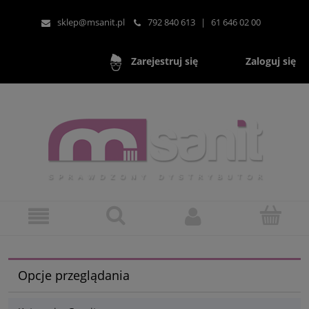
sklep@msanit.pl
792 840 613
|
61 646 02 00
Zaloguj się
Zarejestruj się
Opcje przeglądania