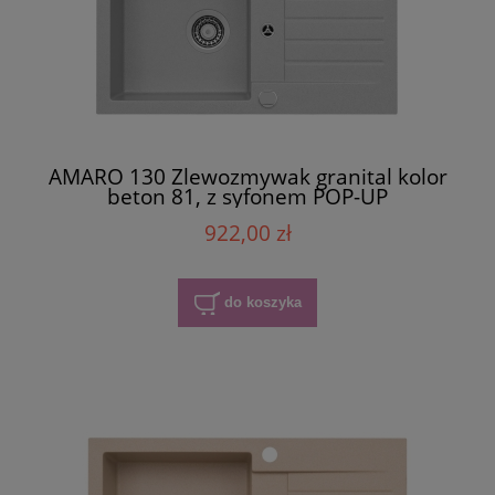
AMARO 130 Zlewozmywak granital kolor
beton 81, z syfonem POP-UP
922,00 zł
do koszyka