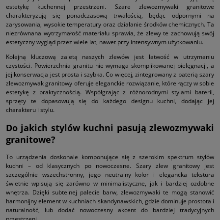
estetykę kuchennej przestrzeni. Szare zlewozmywaki granitowe
charakteryzują się ponadczasową trwałością, będąc odpornymi na
zarysowania, wysokie temperatury oraz działanie środków chemicznych. Ta
niezrównana wytrzymałość materiału sprawia, że zlewy te zachowują swój
estetyczny wygląd przez wiele lat, nawet przy intensywnym użytkowaniu.
Kolejną kluczową zaletą naszych zlewów jest łatwość w utrzymaniu
czystości. Powierzchnia granitu nie wymaga skomplikowanej pielęgnacji, a
jej konserwacja jest prosta i szybka. Co więcej, zintegrowany z baterią szary
zlewozmywak granitowy oferuje eleganckie rozwiązanie, które łączy w sobie
estetykę z praktycznością. Współgrając z różnorodnymi stylami baterii,
sprzęty te dopasowują się do każdego designu kuchni, dodając jej
charakteru i stylu.
Do jakich stylów kuchni pasują zlewozmywaki
granitowe?
To urządzenia doskonale komponujące się z szerokim spektrum stylów
kuchni – od klasycznych po nowoczesne. Szary zlew granitowy jest
szczególnie wszechstronny, jego neutralny kolor i elegancka tekstura
świetnie wpisują się zarówno w minimalistyczne, jak i bardziej ozdobne
wnętrza. Dzięki subtelnej palecie barw, zlewozmywaki te mogą stanowić
harmonijny element w kuchniach skandynawskich, gdzie dominuje prostota i
naturalność, lub dodać nowoczesny akcent do bardziej tradycyjnych
przestrzeni.