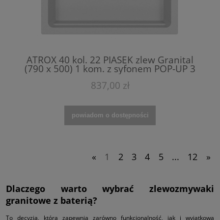
ATROX 40 kol. 22 PIASEK zlew Granital
(790 x 500) 1 kom. z syfonem POP-UP 3
1/2"
837,00 zł
powiadom o dostępności
«
1
2
3
4
5
...
12
»
Dlaczego warto wybrać zlewozmywaki
granitowe z baterią?
To decyzja, która zapewnia zarówno funkcjonalność, jak i wyjątkową