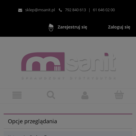
sklep@msanit.pl
792 840 613
|
61 646 02 00
Zaloguj się
Zarejestruj się
Opcje przeglądania