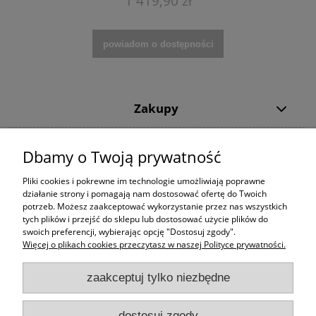
1 419,90 zł
powiadom o dostępności
Zakupy
Pomoc
Dbamy o Twoją prywatność
Moje konto
Pliki cookies i pokrewne im technologie umożliwiają poprawne
działanie strony i pomagają nam dostosować ofertę do Twoich
potrzeb. Możesz zaakceptować wykorzystanie przez nas wszystkich
Informacje
tych plików i przejść do sklepu lub dostosować użycie plików do
swoich preferencji, wybierając opcję "Dostosuj zgody".
Więcej o plikach cookies przeczytasz w naszej Polityce prywatności.
zaakceptuj tylko niezbędne
dostosuj zgody