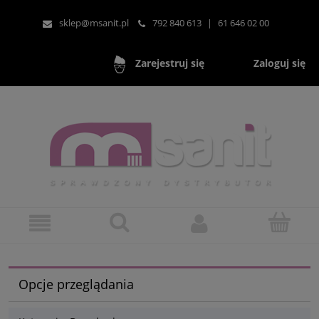
sklep@msanit.pl
792 840 613
|
61 646 02 00
Zaloguj się
Zarejestruj się
Opcje przeglądania