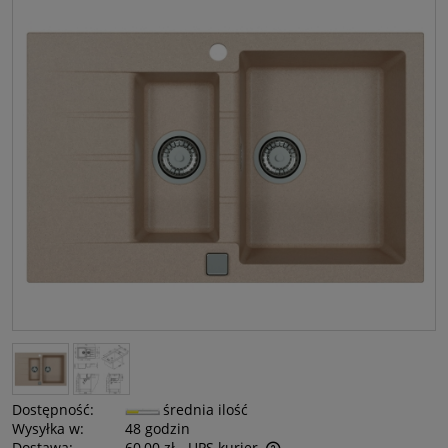
Dostępność:
średnia ilość
Wysyłka w:
48 godzin
Dostawa:
60,00 zł
- UPS kurier