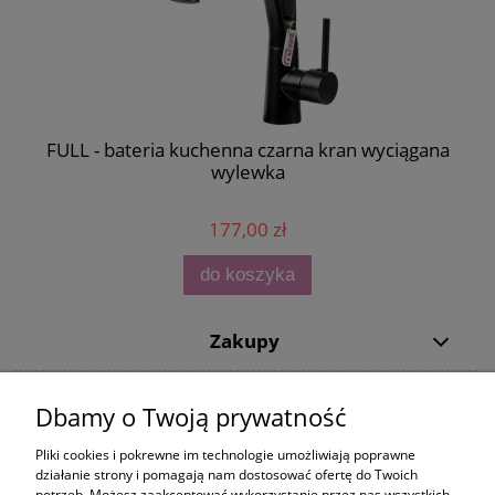
FULL - bateria kuchenna czarna kran wyciągana
wylewka
177,00 zł
do koszyka
Zakupy
Pomoc
Dbamy o Twoją prywatność
Moje konto
Pliki cookies i pokrewne im technologie umożliwiają poprawne
działanie strony i pomagają nam dostosować ofertę do Twoich
potrzeb. Możesz zaakceptować wykorzystanie przez nas wszystkich