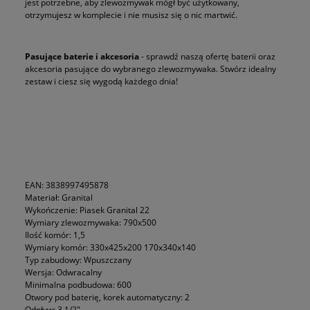
jest potrzebne, aby zlewozmywak mógł być użytkowany,
otrzymujesz w komplecie i nie musisz się o nic martwić.
Pasujące baterie i akcesoria
- sprawdź naszą ofertę baterii oraz
akcesoria pasujące do wybranego zlewozmywaka. Stwórz idealny
zestaw i ciesz się wygodą każdego dnia!
EAN: 3838997495878
Materiał: Granital
Wykończenie: Piasek Granital 22
Wymiary zlewozmywaka: 790x500
Ilość komór: 1,5
Wymiary komór: 330x425x200 170x340x140
Typ zabudowy: Wpuszczany
Wersja: Odwracalny
Minimalna podbudowa: 600
Otwory pod baterię, korek automatyczny: 2
Odpływ: 3 1/2"