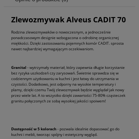
Zlewozmywak Alveus CADIT 70
Rodzina zlewozmywaków o nowoczesnym, a jednocześnie
ponadczasowym designie wzbogacona o odrobinę organicznej
miękkości. Dzięki zastosowaniu pojemnych komór CADIT. sprosta
nawet najbardziej wymagającym oczekiwaniom.
Granital
- wytrzymały materiał, który zapewnia długie korzystanie
bez ryzyka uszkodzeń czy zarysowań. Świetnie sprawdza się w
codziennym użytkowaniu w kuchni i jest łatwy do utrzymania w
czystości. Dodatkowo, jest odporny na wysokie temperatury i
plamy, dzięki czemu Twój zlewozmywak będzie wyglądał jak nowy
przez wiele lat. A to wszystko dzięki zawartości 75-80% cząsteczek
granitu połączonych ze sobą wysokiej jakości spoiwem!
Dostępność w 5 kolorach
- pozwala idealnie dopasować go do
kuchni i mebli, tworząc spójny i estetyczny wygląd.