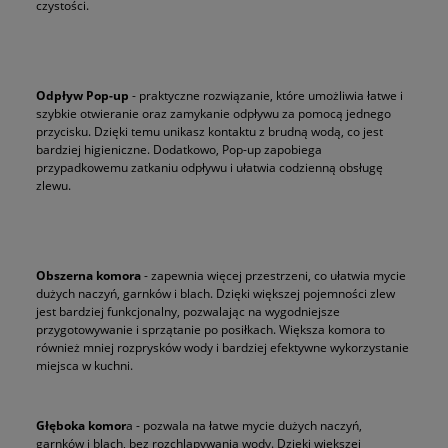
czystości.
Odpływ Pop-up
- praktyczne rozwiązanie, które umożliwia łatwe i
szybkie otwieranie oraz zamykanie odpływu za pomocą jednego
przycisku. Dzięki temu unikasz kontaktu z brudną wodą, co jest
bardziej higieniczne. Dodatkowo, Pop-up zapobiega
przypadkowemu zatkaniu odpływu i ułatwia codzienną obsługę
zlewu.
Obszerna komora
- zapewnia więcej przestrzeni, co ułatwia mycie
dużych naczyń, garnków i blach. Dzięki większej pojemności zlew
jest bardziej funkcjonalny, pozwalając na wygodniejsze
przygotowywanie i sprzątanie po posiłkach. Większa komora to
również mniej rozprysków wody i bardziej efektywne wykorzystanie
miejsca w kuchni.
Głęboka komor
a - pozwala na łatwe mycie dużych naczyń,
garnków i blach, bez rozchlapywania wody. Dzięki większej