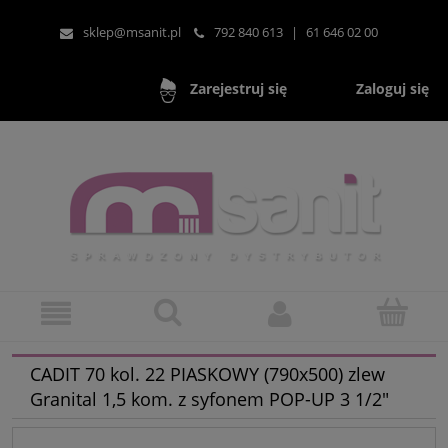
sklep@msanit.pl
792 840 613
|
61 646 02 00
Zaloguj się
Zarejestruj się
CADIT 70 kol. 22 PIASKOWY (790x500) zlew
Granital 1,5 kom. z syfonem POP-UP 3 1/2"