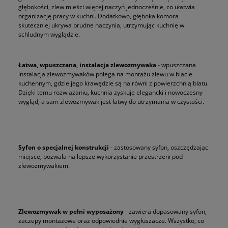
głębokości, zlew mieści więcej naczyń jednocześnie, co ułatwia
organizację pracy w kuchni. Dodatkowo, głęboka komora
skuteczniej ukrywa brudne naczynia, utrzymując kuchnię w
schludnym wyglądzie.
Łatwa, wpuszczana, instalacja zlewozmywaka
- wpuszczana
instalacja zlewozmywaków polega na montażu zlewu w blacie
kuchennym, gdzie jego krawędzie są na równi z powierzchnią blatu.
Dzięki temu rozwiązaniu, kuchnia zyskuje elegancki i nowoczesny
wygląd, a sam zlewozmywak jest łatwy do utrzymania w czystości.
Syfon o specjalnej konstrukcji
- zastosowany syfon, oszczędzając
miejsce, pozwala na lepsze wykorzystanie przestrzeni pod
zlewozmywakiem.
Zlewozmywak w pełni wyposażony
- zawiera dopasowany syfon,
zaczepy montażowe oraz odpowiednie wygłuszacze. Wszystko, co