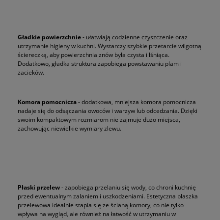
Gładkie powierzchnie
- ułatwiają codzienne czyszczenie oraz
utrzymanie higieny w kuchni. Wystarczy szybkie przetarcie wilgotną
ściereczką, aby powierzchnia znów była czysta i lśniąca.
Dodatkowo, gładka struktura zapobiega powstawaniu plam i
zacieków.
Komora pomocnicza
- dodatkowa, mniejsza komora pomocnicza
nadaje się do odsączania owoców i warzyw lub odcedzania. Dzięki
swoim kompaktowym rozmiarom nie zajmuje dużo miejsca,
zachowując niewielkie wymiary zlewu.
Płaski przelew
- zapobiega przelaniu się wody, co chroni kuchnię
przed ewentualnym zalaniem i uszkodzeniami. Estetyczna blaszka
przelewowa idealnie stapia się ze ścianą komory, co nie tylko
wpływa na wygląd, ale również na łatwość w utrzymaniu w