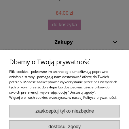
84,00 zł
do koszyka
Zakupy
Pomoc
Dbamy o Twoją prywatność
Moje konto
Pliki cookies i pokrewne im technologie umożliwiają poprawne
działanie strony i pomagają nam dostosować ofertę do Twoich
potrzeb. Możesz zaakceptować wykorzystanie przez nas wszystkich
Informacje
tych plików i przejść do sklepu lub dostosować użycie plików do
swoich preferencji, wybierając opcję "Dostosuj zgody".
Więcej o plikach cookies przeczytasz w naszej Polityce prywatności.
zaakceptuj tylko niezbędne
dostosuj zgody