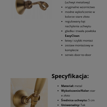
(uchwyt metalowy)
oryginalne wzornictwo
modne wykończenie w
kolorze stare złoto
regulowany kąt
nachylenia uchwytu
gładka i trwała powłoka
EasyClean
łatwy i szybki montaż
zestaw montażowy w
komplecie
serwis door-to-door
Specyfikacja:
Materiał:
metal
Wykończenie/Kolor:
star
e złoto
Średnica uchwytu:
5 cm
Uniwersalny:
Tak