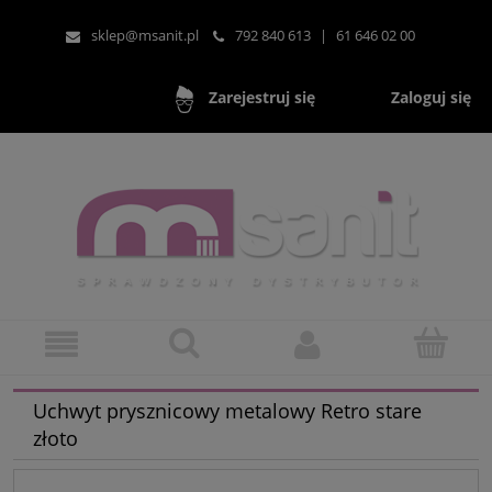
sklep@msanit.pl
792 840 613
|
61 646 02 00
Zaloguj się
Zarejestruj się
Uchwyt prysznicowy metalowy Retro stare
złoto