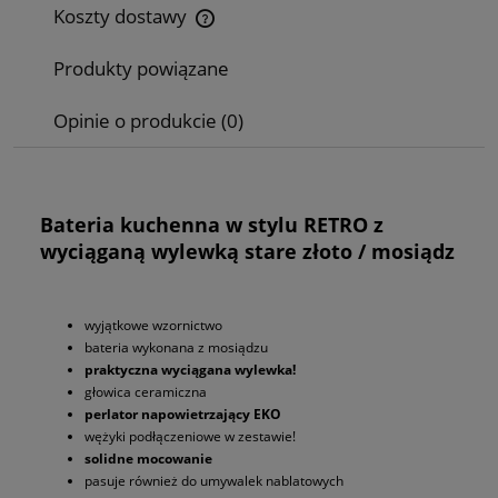
Koszty dostawy
Cena nie zawiera ewentualnych kosztów płatności
Produkty powiązane
Opinie o produkcie (0)
Bateria kuchenna w stylu RETRO z
wyciąganą wylewką stare złoto / mosiądz
wyjątkowe wzornictwo
bateria wykonana z mosiądzu
praktyczna wyciągana wylewka!
głowica ceramiczna
perlator napowietrzający EKO
wężyki podłączeniowe w zestawie!
solidne mocowanie
pasuje również do umywalek nablatowych