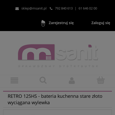
sklep@msanit.pl
792 840 613
|
61 646 02 00
Zaloguj się
Zarejestruj się
RETRO 125HS - bateria kuchenna stare złoto
wyciągana wylewka