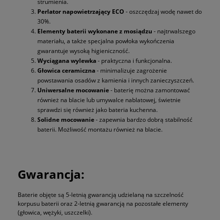
strumienia.
Perlator napowietrzający ECO
- oszczędzaj wodę nawet do
30%.
Elementy baterii wykonane z mosiądzu
- najtrwalszego
materiału, a także specjalna powłoka wykończenia
gwarantuje wysoką higieniczność.
Wyciągana wylewka
- praktyczna i funkcjonalna.
Głowica ceramiczna
- minimalizuje zagrożenie
powstawania osadów z kamienia i innych zanieczyszczeń.
Uniwersalne mocowanie
- baterię można zamontować
również na blacie lub umywalce nablatowej, świetnie
sprawdzi się również jako bateria kuchenna.
Solidne mocowanie
- zapewnia bardzo dobrą stabilność
baterii. Możliwość montażu również na blacie.
Gwarancja:
Baterie objęte są 5-letnią gwarancją udzielaną na szczelność
korpusu baterii oraz 2-letnią gwarancją na pozostałe elementy
(głowica, wężyki, uszczelki).