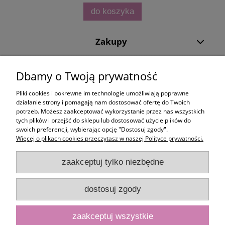
do koszyka
Zakupy
Pomoc
Dbamy o Twoją prywatność
Moje konto
Pliki cookies i pokrewne im technologie umożliwiają poprawne
działanie strony i pomagają nam dostosować ofertę do Twoich
potrzeb. Możesz zaakceptować wykorzystanie przez nas wszystkich
Informacje
tych plików i przejść do sklepu lub dostosować użycie plików do
swoich preferencji, wybierając opcję "Dostosuj zgody".
Więcej o plikach cookies przeczytasz w naszej Polityce prywatności.
zaakceptuj tylko niezbędne
dostosuj zgody
zaakceptuj wszystkie