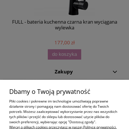
FULL - bateria kuchenna czarna kran wyciągana
wylewka
177,00 zł
do koszyka
Zakupy
Pomoc
Dbamy o Twoją prywatność
Moje konto
Pliki cookies i pokrewne im technologie umożliwiają poprawne
działanie strony i pomagają nam dostosować ofertę do Twoich
potrzeb. Możesz zaakceptować wykorzystanie przez nas wszystkich
Informacje
tych plików i przejść do sklepu lub dostosować użycie plików do
swoich preferencji, wybierając opcję "Dostosuj zgody".
Więcej o plikach cookies przeczytasz w naszej Polityce prywatności.