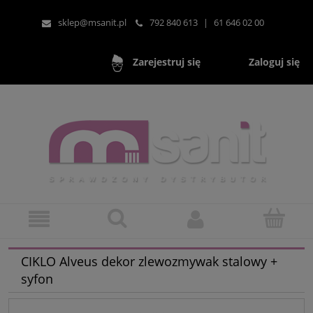
sklep@msanit.pl
792 840 613
|
61 646 02 00
Zaloguj się
Zarejestruj się
CIKLO Alveus dekor zlewozmywak stalowy +
syfon