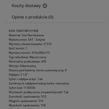
Koszty dostawy
Cena nie zawiera ewentualnych kosztów płatności
Opinie o produkcie (0)
EAN: 5906748101908
Materiał: Stal Nierdzewna
Wykończenie: SAT - Satyna
Wymiary zlewozmywaka: ∅ 510
Ilość komór: 1
Wymiary komór: 410x390x115
Typ zabudowy: Wpuszczany
Minimalna podbudowa: 450
Wersja: Odwracalny
Otwory pod baterię, korek automatyczny: 0
Odpływ: 3 1/2"
Syfon i odpływ w kpl.: Tak
Zamknięcie odpływu/rodzaj korka: manualny
Syfon kod: 1130550
Możliwośc podłączenia zmywarki/pralki: Tak
Szerokość opakowania: 510
Długość opakowania: 510
Wysokość opakowania: 160