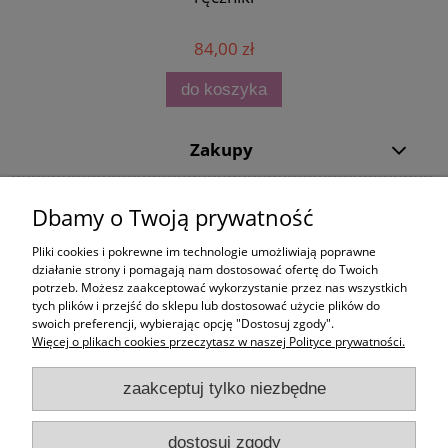
84,00 zł
do koszyka
Zakupy
Pomoc
Dbamy o Twoją prywatność
Moje konto
Pliki cookies i pokrewne im technologie umożliwiają poprawne
działanie strony i pomagają nam dostosować ofertę do Twoich
potrzeb. Możesz zaakceptować wykorzystanie przez nas wszystkich
Informacje
tych plików i przejść do sklepu lub dostosować użycie plików do
swoich preferencji, wybierając opcję "Dostosuj zgody".
Więcej o plikach cookies przeczytasz w naszej Polityce prywatności.
zaakceptuj tylko niezbędne
dostosuj zgody