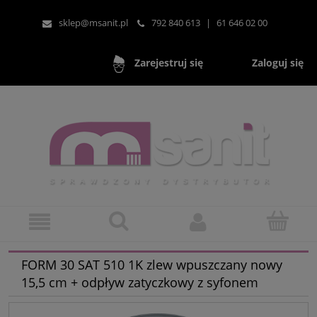
sklep@msanit.pl
792 840 613
|
61 646 02 00
Zaloguj się
Zarejestruj się
FORM 30 SAT 510 1K zlew wpuszczany nowy
15,5 cm + odpływ zatyczkowy z syfonem