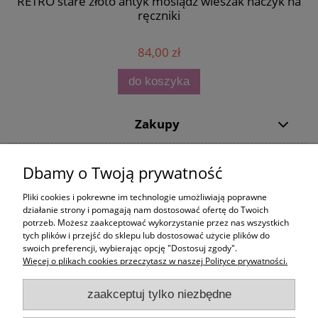
RETRO stare złoto antyk mosiądz wieszak haczyk na
ręczniki
84,00 zł
do koszyka
Zakupy
Pomoc
Dbamy o Twoją prywatność
Moje konto
Pliki cookies i pokrewne im technologie umożliwiają poprawne
działanie strony i pomagają nam dostosować ofertę do Twoich
potrzeb. Możesz zaakceptować wykorzystanie przez nas wszystkich
Informacje
tych plików i przejść do sklepu lub dostosować użycie plików do
swoich preferencji, wybierając opcję "Dostosuj zgody".
Więcej o plikach cookies przeczytasz w naszej Polityce prywatności.
zaakceptuj tylko niezbędne