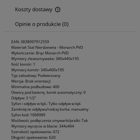
Koszty dostawy
Cena nie zawiera ewentualnych kosztów płatności
Opinie o produkcie (0)
EAN: 3838997912559
Materiał: Stal Nierdzewna - Monarch PVD
Wykończenie: Brąz Monarch PVD
Wymiary zlewozmywaka: 380x440x195
Ilość komór: 1
Wymiary komór: 340x400x195
Typ zabudowy: Podwieszany
Wersja: Brak orientacji
Minimalna podbudowa: 400
Otwory pod baterię, korek automatyczny: 0
Odpływ: 3 1/2"
Syfon i odpływ w kpl.: Tylko odpływ w kpl.
Zamknięcie odpływu/rodzaj korka: manualny
Syfon kod: 1068989
Możliwośc podłączenia zmywarki/pralki: Tak
Wymiary wycięcia w blacie: 344x404
Szerokość opakowania: 472
Długość opakowania: 620