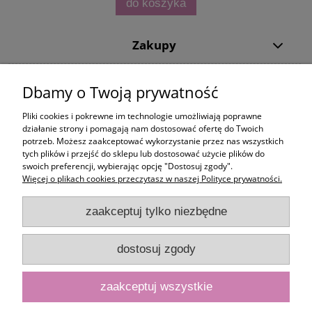
do koszyka
Zakupy
Pomoc
Dbamy o Twoją prywatność
Moje konto
Pliki cookies i pokrewne im technologie umożliwiają poprawne
działanie strony i pomagają nam dostosować ofertę do Twoich
potrzeb. Możesz zaakceptować wykorzystanie przez nas wszystkich
Informacje
tych plików i przejść do sklepu lub dostosować użycie plików do
swoich preferencji, wybierając opcję "Dostosuj zgody".
Więcej o plikach cookies przeczytasz w naszej Polityce prywatności.
zaakceptuj tylko niezbędne
dostosuj zgody
zaakceptuj wszystkie