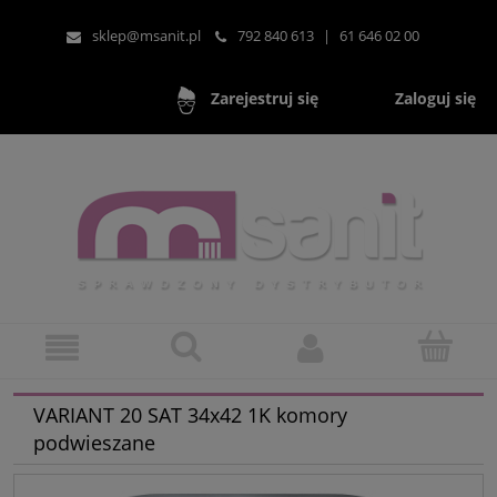
sklep@msanit.pl
792 840 613
|
61 646 02 00
Zaloguj się
Zarejestruj się
VARIANT 20 SAT 34x42 1K komory
podwieszane