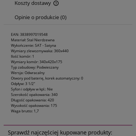
Koszty dostawy
Cena nie zawiera ewentualnych kosztów płatności
Opinie o produkcie (0)
EAN: 3838997019548
Materiał: Stal Nierdzewna
Wykończenie: SAT - Satyna
Wymiary zlewozmywaka: 360x440
Ilość komór: 1
Wymiary komór: 340x420x175
Typ zabudowy: Podwieszany
Wersja: Odwracalny
Otwory pod baterię, korek automatyczny: 0
Odpływ: 3 1/2"
Syfon i odpływ w kpl.: Nie
Szerokość opakowania: 340
Długość opakowania: 420
Wysokość opakowania: 175
Waga brutto: 1,7
Sprawdź najczęściej kupowane produkty: