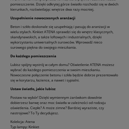
pomieszczenie. Dzięki odkrytej górze światło rozchodzi się w dwóch
kierunkach, rozświetlając wnętrze dwa razy mocniej.
Uzupełnienie nowoczesnych aranżacji
Beton i szkło doskonale się uzupełniają i pasują do aranżacji w
wielu stylach. Kinkiet ATENA sprawdzi się do wnętrz klasycznych,
skandynawskich, a także loftowych i industrialnych, dzięki
wykorzystaniu uniwersalnych surowców. Wprowadź nieco
surowego piękna do swojego mieszkania.
Do każdego pomieszczenia
Lubisz spójny wystrój w całym domu? Oświetlenie ATENA możesz
wybrać do każdego pomieszczenia w swoim mieszkaniu.
Nowoczesne połączenie betonu i szkła będzie dobrze prezentowało
się w korytarzu, łazience, a nawet i sypialni.
Ustaw światło, jakie lubisz
Postaw na wybór! Dzięki wymiennym żarówkom dowolnie
dobierzesz barwę oraz moc światła w zależności od rodzaju
oświetlenia. Ciepłe? A może zimne? Bardziej wyraziste, czy
nastrojowe? To Ty decydujesz.
Kolekcja: Atena
Typ lampy: Kinkiet