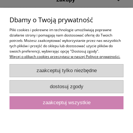
Pomoc
Dbamy o Twoją prywatność
Moje konto
Pliki cookies i pokrewne im technologie umożliwiają poprawne
działanie strony i pomagają nam dostosować ofertę do Twoich
potrzeb. Możesz zaakceptować wykorzystanie przez nas wszystkich
Informacje
tych plików i przejść do sklepu lub dostosować użycie plików do
swoich preferencji, wybierając opcję "Dostosuj zgody".
Więcej o plikach cookies przeczytasz w naszej Polityce prywatności.
zaakceptuj tylko niezbędne
dostosuj zgody
zaakceptuj wszystkie
pokaż pełną wersję strony