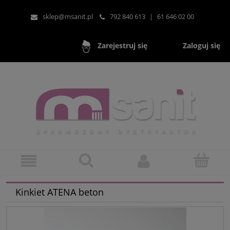
sklep@msanit.pl
792 840 613
|
61 646 02 00
Zaloguj się
Zarejestruj się
Kinkiet ATENA beton