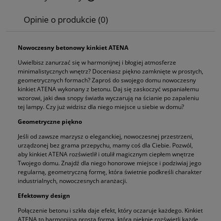
Cena nie zawiera ewentualnych kosztów płatności
Opinie o produkcie (0)
Nowoczesny betonowy kinkiet ATENA
Uwielbisz zanurzać się w harmonijnej i błogiej atmosferze
minimalistycznych wnętrz? Doceniasz piękno zamknięte w prostych,
geometrycznych formach? Zaproś do swojego domu nowoczesny
kinkiet ATENA wykonany z betonu. Daj się zaskoczyć wspaniałemu
wzorowi, jaki dwa snopy światła wyczarują na ścianie po zapaleniu
tej lampy. Czy już widzisz dla niego miejsce u siebie w domu?
Geometryczne piękno
Jeśli od zawsze marzysz o eleganckiej, nowoczesnej przestrzeni,
urządzonej bez grama przepychu, mamy coś dla Ciebie. Pozwól,
aby kinkiet ATENA rozświetlił i otulił magicznym ciepłem wnętrze
Twojego domu. Znajdź dla niego honorowe miejsce i podziwiaj jego
regularną, geometryczną formę, która świetnie podkreśli charakter
industrialnych, nowoczesnych aranżacji.
Efektowny design
Połączenie betonu i szkła daje efekt, który oczaruje każdego. Kinkiet
ATENA to harmonijna prosta forma, która pięknie rozświetli każde