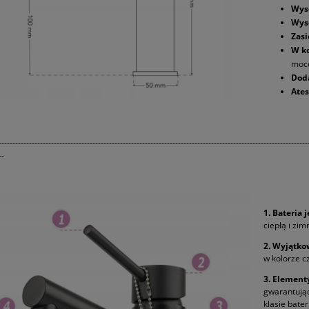
Wyso
Wys
Zasi
W k
moco
Dod
Ates
----------------------------------------------------------------------------------------------------------------
--
1. Bateria
ciepłą i zi
2. Wyjątko
w kolorze c
3. Element
gwarantując
klasie bater