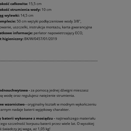
kość całkowita:
15,5 cm
okość strumienia wody:
10 cm
ęg wylewki:
14,5 cm
omplecie:
50 cm wężyki podłączeniowe wody 3/8",
wanie, uszczelki, instrukcja montażu, karta gwarancyjna
atkowe informacje:
perlator napowietrzający ECO,
t higieniczny:
BK/W/0457/01/2019
------------------------------------------------------------------------------------
 jednouchwytowa -
za pomocą jednej dźwigni mieszasz
mną wodę oraz regulujesz natężenie strumienia.
we wzornictwo -
oryginalny kształt w modnym wykończeniu
zarnym nadaje baterii wyjątkowy charakter.
y baterii wykonane z mosiądzu -
najtrwalszego materiału
ego szczelność korpusu baterii przez wiele lat. O wysokiej
ii świadczy jej waga, aż 1,05 kg!