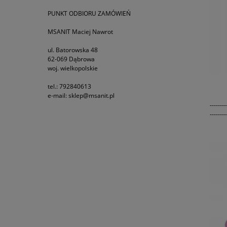
PUNKT ODBIORU ZAMÓWIEŃ
MSANIT Maciej Nawrot
ul. Batorowska 48
62-069 Dąbrowa
woj. wielkopolskie
tel.: 792840613
e-mail: sklep@msanit.pl
--------
--------