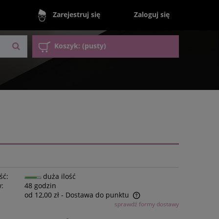
Zaloguj się
Zarejestruj się
Koszyk:
(pusty)
ść:
duża ilość
w:
48 godzin
od 12,00 zł
- Dostawa do punktu
sprawdź formy dostawy
Cena nie zawiera ewentualnych kosztów