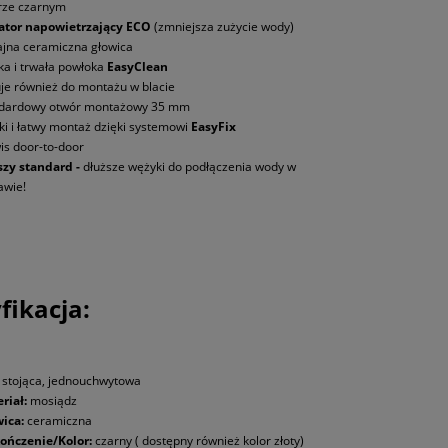
rze czarnym
ator napowietrzający ECO
(zmniejsza zużycie wody)
jna ceramiczna głowica
ka i trwała powłoka
EasyClean
je również do montażu w blacie
ndardowy otwór montażowy 35 mm
ki i łatwy montaż dzięki systemowi
EasyFix
is door-to-door
zy standard -
dłuższe wężyki do podłączenia wody w
awie!
fikacja:
stojąca, jednouchwytowa
riał:
mosiądz
ica:
ceramiczna
ończenie/Kolor:
czarny ( dostępny również kolor złoty)