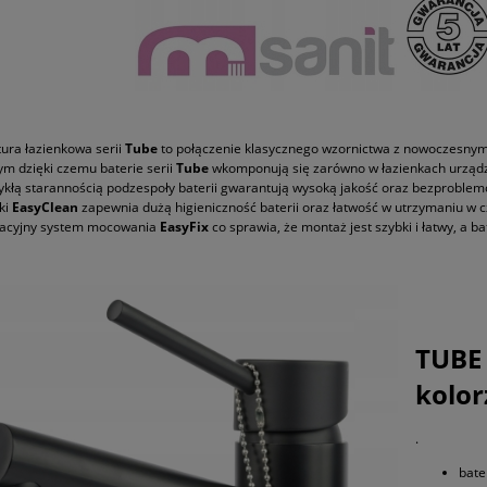
ura łazienkowa serii
Tube
to połączenie klasycznego wzornictwa z nowoczesnym
ym dzięki czemu baterie serii
Tube
wkomponują się zarówno w łazienkach urządz
ykłą starannością podzespoły baterii gwarantują wysoką jakość oraz bezproblemo
ki
EasyClean
zapewnia dużą higieniczność baterii oraz łatwość w utrzymaniu w cz
acyjny system mocowania
EasyFix
co sprawia, że montaż jest szybki i łatwy, a b
TUBE
kolo
.
bate