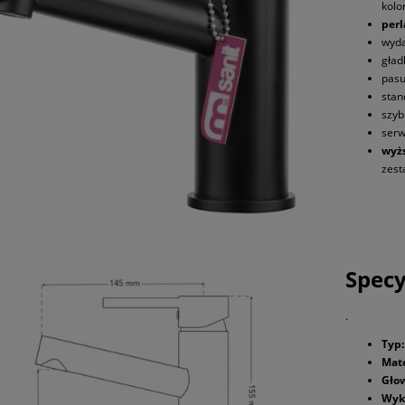
kolo
perl
wyda
gład
pasu
sta
szyb
serw
wyżs
zest
 bateria kuchenna
wakowa złota wyciągana
wylewka
Specy
246,50 zł
.
do koszyka
Typ:
Mate
Głow
Wyk