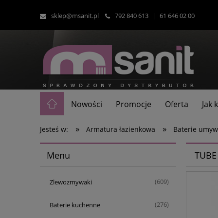
sklep@msanit.pl
792 840 613
|
61 646 02 00
Nowości
Promocje
Oferta
Jak
»
»
Jesteś w:
Armatura łazienkowa
Baterie umyw
Menu
TUBE 
Zlewozmywaki
(609)
Baterie kuchenne
(276)