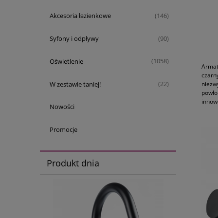
Akcesoria łazienkowe
(146)
Syfony i odpływy
(90)
Oświetlenie
(1058)
Armat
czarn
W zestawie taniej!
(22)
niezw
powło
innow
Nowości
Promocje
Produkt dnia