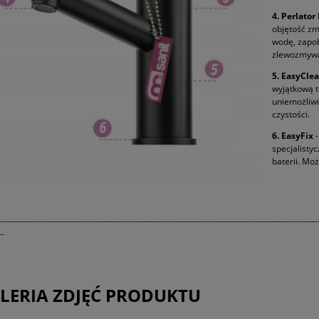
4.
Perlator
objętość zm
wodę, zapob
zlewozmyw
5. EasyCle
wyjątkową t
uniemożliwi
czystości.
6.
EasyFix
-
specjalisty
baterii. Mo
----------------------------------------------------------------------------------------------------------------
--
LERIA ZDJĘĆ PRODUKTU