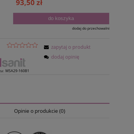
93,50 zł
płatności
do koszyka
dodaj do przechowalni
zapytaj o produkt
dodaj opinię
tu:
MSA29-160B1
Opinie o produkcie (0)
 nie zawiera ewentualnych kosztów
ności