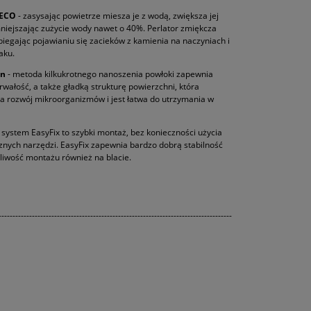
 ECO
- zasysając powietrze miesza je z wodą, zwiększa jej
niejszając zużycie wody nawet o 40%. Perlator zmiękcza
iegając pojawianiu się zacieków z kamienia na naczyniach i
aku.
an
- metoda kilkukrotnego nanoszenia powłoki zapewnia
rwałość, a także gładką strukturę powierzchni, która
a rozwój mikroorganizmów i jest łatwa do utrzymania w
 system EasyFix to szybki montaż, bez konieczności użycia
cznych narzędzi. EasyFix zapewnia bardzo dobrą stabilność
żliwość montażu również na blacie.
------------------------------------------------------------------------------------