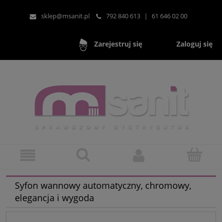
sklep@msanit.pl
792 840 613
|
61 646 02 00
Zaloguj się
Zarejestruj się
Syfon wannowy automatyczny, chromowy,
elegancja i wygoda