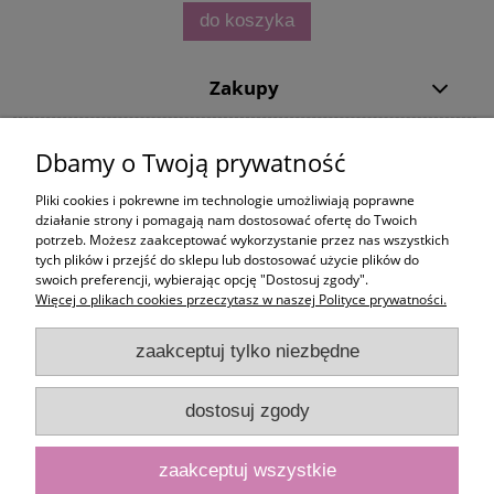
do koszyka
Zakupy
Pomoc
Dbamy o Twoją prywatność
Moje konto
Pliki cookies i pokrewne im technologie umożliwiają poprawne
działanie strony i pomagają nam dostosować ofertę do Twoich
potrzeb. Możesz zaakceptować wykorzystanie przez nas wszystkich
Informacje
tych plików i przejść do sklepu lub dostosować użycie plików do
swoich preferencji, wybierając opcję "Dostosuj zgody".
Więcej o plikach cookies przeczytasz w naszej Polityce prywatności.
zaakceptuj tylko niezbędne
dostosuj zgody
zaakceptuj wszystkie